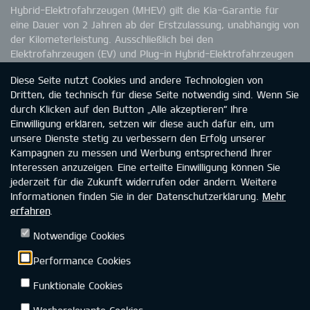
Hybrid-Elektrofahrzeugen (MHEV) gilt die Kia-Garantie für
eine Dauer von 2 Jahren ab der Erstzulassung, unabhängig von
der Kilometerleistung. Ausschließlich bei den
Elektrofahrzeugen (EV) und Plug-in Hybrid-Elektrofahrzeugen
(PHEV) garantiert Kia eine Batteriekapazität von 70 %. Die
Diese Seite nutzt Cookies und andere Technologien von
Kapazitätsminderung der Batterie in HEV- und MHEV-
Dritten, die technisch für diese Seite notwendig sind. Wenn Sie
Fahrzeugen ist nicht durch die Garantie abgedeckt. Wie du
durch Klicken auf den Button „Alle akzeptieren“ Ihre
einer möglichen Kapazitätsminderung entgegenwirken wirken
Einwilligung erklären, setzen wir diese auch dafür ein, um
kannst, entnimmst du bitte der Betriebsanleitung. Weitere
unsere Dienste stetig zu verbessern den Erfolg unserer
Informationen zur Kia-Garantie findest du unter
Kampagnen zu messen und Werbung entsprechend Ihrer
www.kia.com/de/garantie.
Interessen anzuzeigen. Eine erteilte Einwilligung können Sie
jederzeit für die Zukunft widerrufen oder ändern. Weitere
Informationen finden Sie in der Datenschutzerklärung.
Mehr
erfahren
.
Kia Deutschland
Datenschutz
Rechtliche Hinweise
Notwendige Cookies
Impressum
Kontakt
Barrierefreiheit
Performance Cookies
Funktionale Cookies